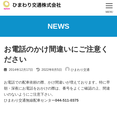
コ
ナ
ン
ビ
テ
ゲ
ン
ー
ツ
シ
NEWS
へ
ョ
ス
ン
キ
に
ッ
移
プ
動
お電話のかけ間違いにご注意く
ださい
最
2014年12月17日
2022年8月5日
ひまわり交通
終
更
新
お電話での配車依頼の際、かけ間違いが増えております。特に早
日
朝・深夜にお電話をおかけの際は、番号をよくご確認の上、間違
時
いのないようにご注意下さい。
:
ひまわり交通無線配車センター
044-511-0375