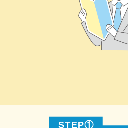
STEP①