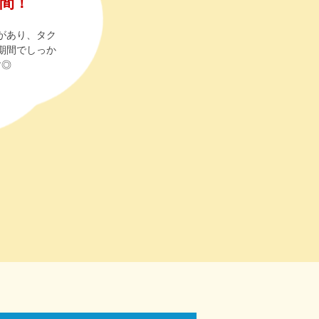
月間！
があり、タク
期間でしっか
す◎