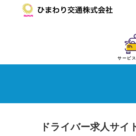
サービ
コ
ナ
ン
ビ
テ
ゲ
ン
ー
ツ
シ
へ
ョ
ス
ン
キ
に
ッ
移
プ
動
ドライバー求人サイ