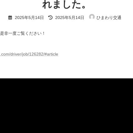
れました。
最
2025年5月14日
2025年5月14日
ひまわり交通
終
更
新
是非一度ご覧ください！
日
時
:
b.com/driver/job/126282/#article